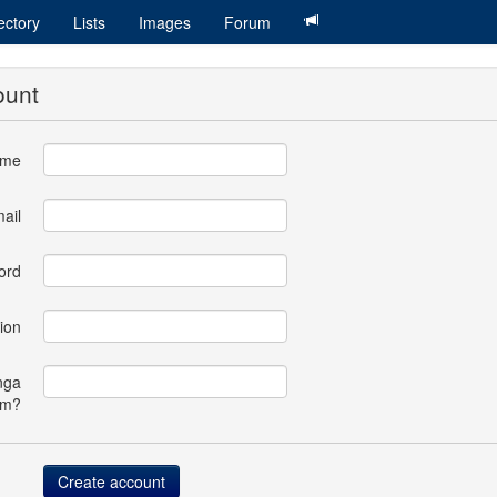
ectory
Lists
Images
Forum
ount
ame
ail
ord
ion
nga
om?